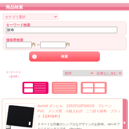
商品検索
キーワード検索
価格帯検索
円 ～
円
1 / 1ページ
（全5件）
dunhill ダンヒル 22R2P10PS001R プレーン
PVC メンズ用 小銭入れ付 二つ折り財布 ブラッ
ク【送料無料】
スマートな印象のシンプルなデザインのお財布。<br>ギフ
トにもピッタリです。<br><br>