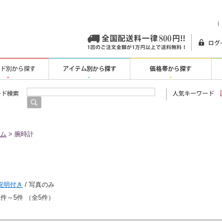
明治44年創
ム
> 腕時計
説明付き
/ 写真のみ
1件～5件 （全5件）