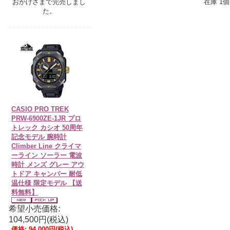
おかげさまで完売しまし
在庫 1個
た。
CASIO PRO TREK
PRW-6900ZE-1JR プロ
トレック カシオ 50周年
記念モデル 腕時計
Climber Line クライマ
ーライン ソーラー 電波
時計 メンズ グレー アウ
トドア キャンパー 耐低
温仕様 限定モデル 【送
料無料】
希望小売価格:
104,500円(税込)
価格:
94,000円
(税込)