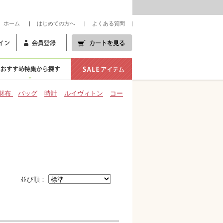
業 セキネはあなたのトキメキを演出します。
ホーム
はじめての方へ
よくある質問
財布
バッグ
時計
ルイヴィトン
コー
チ
並び順：