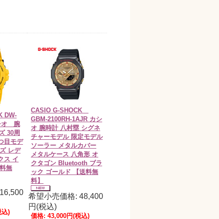
CASIO G-SHOCK
K DW-
GBM-2100RH-1AJR カシ
カシオ 腕
オ 腕時計 八村塁 シグネ
ズ 30周
チャーモデル 限定モデル
つ目モデ
ソーラー メタルカバー
ズ レデ
メタルケース 八角形 オ
クス イ
クタゴン Bluetooth ブラ
送料無
ック ゴールド 【送料無
料】
6,500
希望小売価格: 48,400
円(税込)
税込)
価格:
43,000円
(税込)